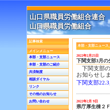
山口県職員労働組合連合
山口県職員労働組合
記事検索
本部・支部ニュース_
メインメニュー
2022年2月25日
本部・支部ニュース
下関支部3月の
本部・支部のご紹介
下関支部の
共済制度
お知らせし
相談ダイヤル
下関支部22.
リンク
その他のお知らせ
2022年2月 9日
お問い合わせ
県庁厚生棟２