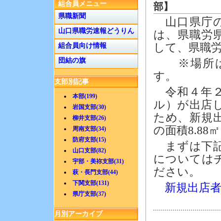
組合員メニュー
部】
県職新聞
山口県庁の
山口県職労速報どうりん
は、県職労
して、県職
組合員向け情報
団結の旗
※場所は
す。
支部別記事
令和４年２
本部(199)
ル）が出店
岩国支部(30)
ため、新規
柳井支部(26)
の面積8.88㎡
周南支部(34)
防府支部(15)
まずは下記
山口支部(82)
については
宇部・美祢支部(31)
ださい。
萩・長門支部(44)
下関支部(131)
新規出店者
県庁支部(37)
月別アーカイブ