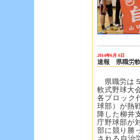
2014年6月 6日
速報 県職労
県職労は５
軟式野球大
各ブロック
球部）が熱
降した柳井
庁野球部が
部に競り勝
される自治