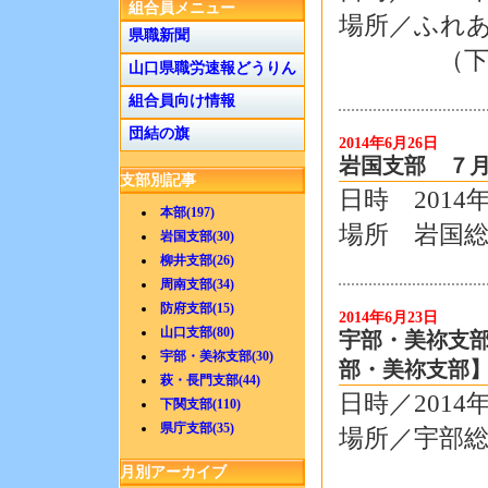
組合員メニュー
場所／ふれ
県職新聞
（下関市菊
山口県職労速報どうりん
組合員向け情報
団結の旗
2014年6月26日
岩国支部 ７月
支部別記事
日時 2014
本部(197)
場所 岩国
岩国支部(30)
柳井支部(26)
周南支部(34)
防府支部(15)
2014年6月23日
山口支部(80)
宇部・美祢支部
宇部・美祢支部(30)
部・美祢支部
萩・長門支部(44)
日時／2014
下関支部(110)
県庁支部(35)
場所／宇部
月別アーカイブ