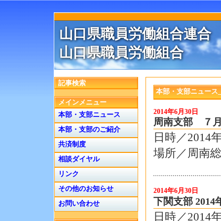
山口県職員労働組合連合
山口県職員労働組合
記事検索
本部・支部ニュース_
メインメニュー
2014年6月30日
本部・支部ニュース
周南支部 ７月
本部・支部のご紹介
日時／201
共済制度
場所／周南総
相談ダイヤル
リンク
その他のお知らせ
2014年6月30日
下関支部 201
お問い合わせ
日時／201