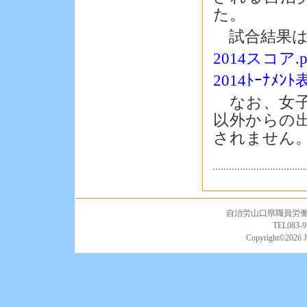
た。
試合結果は
2014スコア.p
2014ﾄｰﾅﾒﾝ
なお、女子
以外からの
されません
自治労山口県職員労働組合
TEL083-9
Copyright©
2026 J