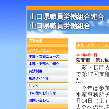
山口県職員労働組合連合
山口県職員労働組合
記事検索
本部・支部ニュース_
メインメニュー
2018年6月 7日
本部・支部ニュース
萩支部 第17
本部・支部のご紹介
萩・長門支
共済制度
で第17回
相談ダイヤル
た。
リンク
今年は参加
その他のお知らせ
水産事務所
月14日（
お問い合わせ
大会への出